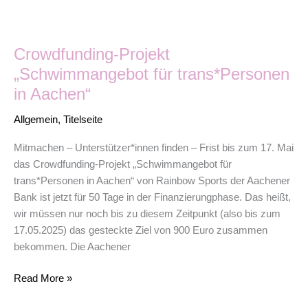
Crowdfunding-
Crowdfunding-Projekt
Projekt
„Schwimmangebot
„Schwimmangebot für trans*Personen
für
in Aachen“
trans*Personen
in
Allgemein
,
Titelseite
Aachen“
Mitmachen – Unterstützer*innen finden – Frist bis zum 17. Mai
das Crowdfunding-Projekt „Schwimmangebot für
trans*Personen in Aachen“ von Rainbow Sports der Aachener
Bank ist jetzt für 50 Tage in der Finanzierungphase. Das heißt,
wir müssen nur noch bis zu diesem Zeitpunkt (also bis zum
17.05.2025) das gesteckte Ziel von 900 Euro zusammen
bekommen. Die Aachener
Read More »