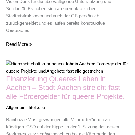
Vielen Dank für die überwältigende Unterstützung und
Solidarität. Es haben sich alle demokratischen
Stadtratsfraktionen und auch der OB persönlich
zurückgemeldet und es laufen bereits konstruktive
Gespräche.
Read More »
Finanzierung
Queeres
Finanzierung Queeres Leben in
Leben
in
Aachen – Stadt Aachen streicht fast
Aachen
alle Fördergelder für queere Projekte.
–
Stadt
Allgemein
,
Titelseite
Aachen
Rainbow e.V. ist gezwungen alle Mitarbeiter*innen zu
streicht
kündigen. CSD auf der Kippe. In der 1. Sitzung des neuen
fast
Stadtrates kurz vor Weihnachten hat die Kämmerin den