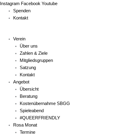
Zum
Main
Main
Main
Main
Main
Instagram
Facebook
Youtube
Inhalt
Menu
Menu
Menu
Menu
Menu
Spenden
springen
Kontakt
Verein
Über uns
Zahlen & Ziele
Mitgliedsgruppen
Satzung
Kontakt
Angebot
Übersicht
Beratung
Kostenübernahme SBGG
Spieleabend
#QUEERFRIENDLY
Rosa Monat
Termine