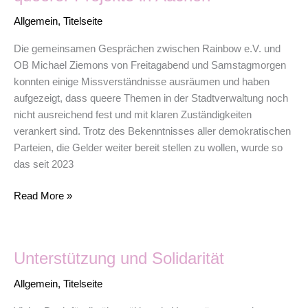
Ziemons
und
Allgemein
,
Titelseite
Rainbow
Die gemeinsamen Gesprächen zwischen Rainbow e.V. und
zur
OB Michael Ziemons von Freitagabend und Samstagmorgen
Förderung
konnten einige Missverständnisse ausräumen und haben
queerer
aufgezeigt, dass queere Themen in der Stadtverwaltung noch
Projekte
nicht ausreichend fest und mit klaren Zuständigkeiten
in
verankert sind. Trotz des Bekenntnisses aller demokratischen
Aachen
Parteien, die Gelder weiter bereit stellen zu wollen, wurde so
das seit 2023
Read More »
Unterstützung
Unterstützung und Solidarität
und
Solidarität
Allgemein
,
Titelseite