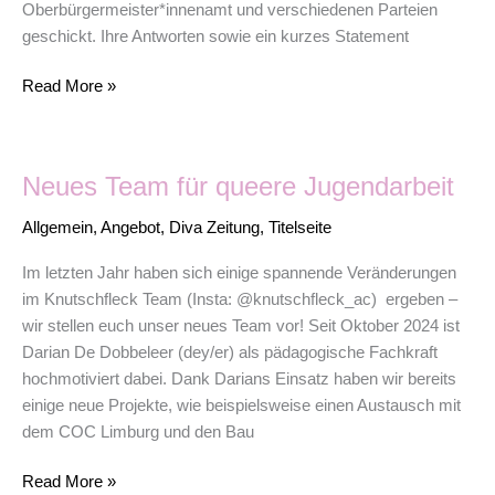
Oberbürgermeister*innenamt und verschiedenen Parteien
geschickt. Ihre Antworten sowie ein kurzes Statement
Read More »
Neues
Neues Team für queere Jugendarbeit
Team
für
Allgemein
,
Angebot
,
Diva Zeitung
,
Titelseite
queere
Jugendarbeit
Im letzten Jahr haben sich einige spannende Veränderungen
im Knutschfleck Team (Insta: @knutschfleck_ac) ergeben –
wir stellen euch unser neues Team vor! Seit Oktober 2024 ist
Darian De Dobbeleer (dey/er) als pädagogische Fachkraft
hochmotiviert dabei. Dank Darians Einsatz haben wir bereits
einige neue Projekte, wie beispielsweise einen Austausch mit
dem COC Limburg und den Bau
Read More »