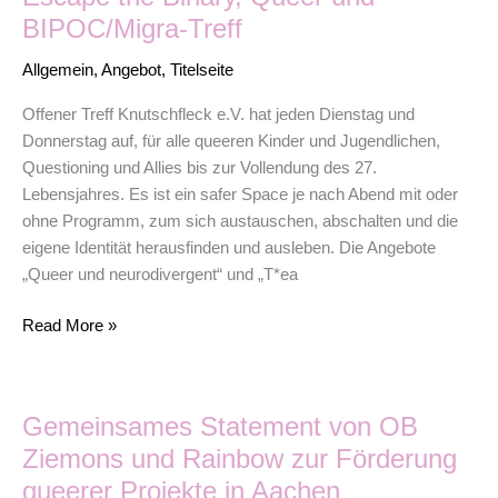
–
BIPOC/Migra-Treff
offener
Treff,
Allgemein
,
Angebot
,
Titelseite
U18
Treff,
Offener Treff Knutschfleck e.V. hat jeden Dienstag und
Beratung,
Donnerstag auf, für alle queeren Kinder und Jugendlichen,
Escape
Questioning und Allies bis zur Vollendung des 27.
the
Lebensjahres. Es ist ein safer Space je nach Abend mit oder
Binary,
ohne Programm, zum sich austauschen, abschalten und die
Queer
eigene Identität herausfinden und ausleben. Die Angebote
und
„Queer und neurodivergent“ und „T*ea
BIPOC/Migra-
Read More »
Treff
Gemeinsames
Gemeinsames Statement von OB
Statement
von
Ziemons und Rainbow zur Förderung
OB
queerer Projekte in Aachen