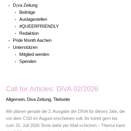
D¡va Zeitung
Beiträge
Auslagestellen
#QUEERFRIENDLY
Redaktion
Pride Month Aachen
Unterstützen
Mitglied werden
Spenden
Call
Call for Articles: DiVA 02/2026
for
Articles:
Allgemein
,
Diva Zeitung
,
Titelseite
DiVA
02/2026
Wir planen gerade die 2. Ausgabe der DIVA für dieses Jahr, die
vor dem CSD im August erscheinen soll. Ihr könnt gern bis
zum 31. Juli 2026 Texte dafür per Mail schicken – Thema kann