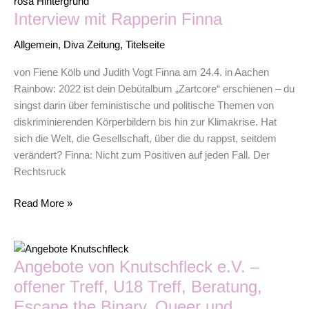
mit
Interview mit Rapperin Finna
Rapperin
Finna
Allgemein
,
Diva Zeitung
,
Titelseite
von Fiene Kölb und Judith Vogt Finna am 24.4. in Aachen
Rainbow: 2022 ist dein Debütalbum „Zartcore“ erschienen – du
singst darin über feministische und politische Themen von
diskriminierenden Körperbildern bis hin zur Klimakrise. Hat
sich die Welt, die Gesellschaft, über die du rappst, seitdem
verändert? Finna: Nicht zum Positiven auf jeden Fall. Der
Rechtsruck
Read More »
Angebote
Angebote von Knutschfleck e.V. –
von
Knutschfleck
offener Treff, U18 Treff, Beratung,
e.V.
Escape the Binary, Queer und