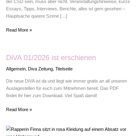
der CSD sein, muss aber nicht. Veranstaltungshinweise, kurze
Essays, Tipps, Interviews, Berichte, alles ist gern gesehen –
Hauptsache queere Szene […]
Read More »
DiVA
DiVA 01/2026 ist erschienen
01/2026
ist
Allgemein
,
Diva Zeitung
,
Titelseite
erschienen
Die neue DiVA ist da und liegt wie immer gratis an all unseren
Auslagestellen für euch zum Mitnehmen bereit. Das PDF
findet ihr hier zum Download. Viel Spaß damit!
Read More »
Interview