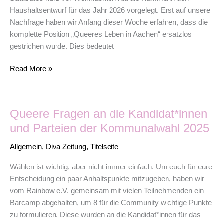
alle
Haushaltsentwurf für das Jahr 2026 vorgelegt. Erst auf unsere
Fördergelder
Nachfrage haben wir Anfang dieser Woche erfahren, dass die
für
komplette Position „Queeres Leben in Aachen“ ersatzlos
queere
gestrichen wurde. Dies bedeutet
Projekte.
Read More »
Queere
Queere Fragen an die Kandidat*innen
Fragen
an
und Parteien der Kommunalwahl 2025
die
Allgemein
,
Diva Zeitung
,
Titelseite
Kandidat*innen
und
Wählen ist wichtig, aber nicht immer einfach. Um euch für eure
Parteien
Entscheidung ein paar Anhaltspunkte mitzugeben, haben wir
der
vom Rainbow e.V. gemeinsam mit vielen Teilnehmenden ein
Kommunalwahl
Barcamp abgehalten, um 8 für die Community wichtige Punkte
2025
zu formulieren. Diese wurden an die Kandidat*innen für das