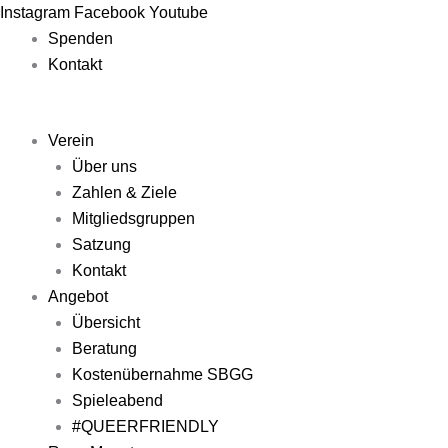
Zum
Main
Main
Main
Main
Main
Instagram
Facebook
Youtube
Inhalt
Menu
Menu
Menu
Menu
Menu
Spenden
springen
Kontakt
Verein
Über uns
Zahlen & Ziele
Mitgliedsgruppen
Satzung
Kontakt
Angebot
Übersicht
Beratung
Kostenübernahme SBGG
Spieleabend
#QUEERFRIENDLY