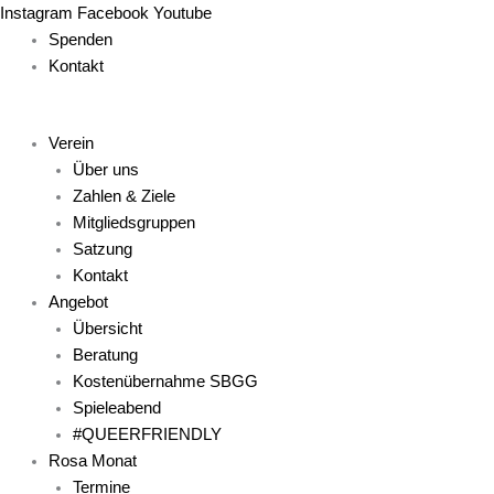
Zum
Main
Main
Main
Main
Main
Instagram
Facebook
Youtube
Inhalt
Menu
Menu
Menu
Menu
Menu
Spenden
springen
Kontakt
Verein
Über uns
Zahlen & Ziele
Mitgliedsgruppen
Satzung
Kontakt
Angebot
Übersicht
Beratung
Kostenübernahme SBGG
Spieleabend
#QUEERFRIENDLY
Rosa Monat
Termine