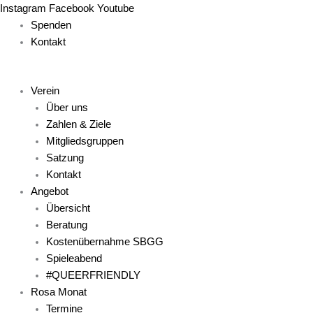
Zum
Main
Main
Main
Main
Main
Instagram
Facebook
Youtube
Inhalt
Menu
Menu
Menu
Menu
Menu
Spenden
springen
Kontakt
Verein
Über uns
Zahlen & Ziele
Mitgliedsgruppen
Satzung
Kontakt
Angebot
Übersicht
Beratung
Kostenübernahme SBGG
Spieleabend
#QUEERFRIENDLY
Rosa Monat
Termine