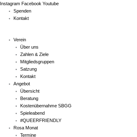
Zum
Main
Main
Main
Main
Main
Instagram
Facebook
Youtube
Inhalt
Menu
Menu
Menu
Menu
Menu
Spenden
springen
Kontakt
Verein
Über uns
Zahlen & Ziele
Mitgliedsgruppen
Satzung
Kontakt
Angebot
Übersicht
Beratung
Kostenübernahme SBGG
Spieleabend
#QUEERFRIENDLY
Rosa Monat
Termine