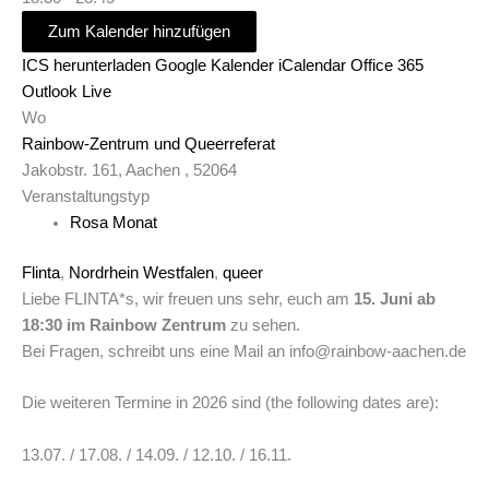
Zum Kalender hinzufügen
ICS herunterladen
Google Kalender
iCalendar
Office 365
Outlook Live
Wo
Rainbow-Zentrum und Queerreferat
Jakobstr. 161, Aachen , 52064
Veranstaltungstyp
Rosa Monat
Flinta
,
Nordrhein Westfalen
,
queer
Liebe FLINTA*s, wir freuen uns sehr, euch am
15. Juni ab
18:30 im Rainbow Zentrum
zu sehen.
Bei Fragen, schreibt uns eine Mail an info@rainbow-aachen.de
Die weiteren Termine in 2026 sind (the following dates are):
13.07. / 17.08. / 14.09. / 12.10. / 16.11.