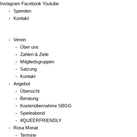
Zum
Main
Main
Main
Main
Main
Instagram
Facebook
Youtube
Inhalt
Menu
Menu
Menu
Menu
Menu
Spenden
springen
Kontakt
Verein
Über uns
Zahlen & Ziele
Mitgliedsgruppen
Satzung
Kontakt
Angebot
Übersicht
Beratung
Kostenübernahme SBGG
Spieleabend
#QUEERFRIENDLY
Rosa Monat
Termine