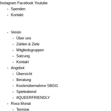
Zum
Main
Main
Main
Main
Main
Instagram
Facebook
Youtube
Inhalt
Menu
Menu
Menu
Menu
Menu
Spenden
springen
Kontakt
Verein
Über uns
Zahlen & Ziele
Mitgliedsgruppen
Satzung
Kontakt
Angebot
Übersicht
Beratung
Kostenübernahme SBGG
Spieleabend
#QUEERFRIENDLY
Rosa Monat
Termine