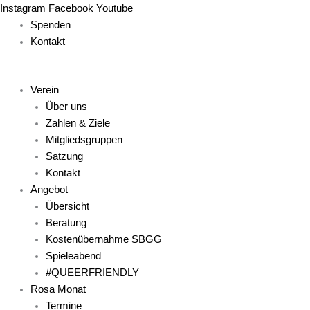
Zum
Main
Main
Main
Main
Main
Instagram
Facebook
Youtube
Inhalt
Menu
Menu
Menu
Menu
Menu
Spenden
springen
Kontakt
Verein
Über uns
Zahlen & Ziele
Mitgliedsgruppen
Satzung
Kontakt
Angebot
Übersicht
Beratung
Kostenübernahme SBGG
Spieleabend
#QUEERFRIENDLY
Rosa Monat
Termine