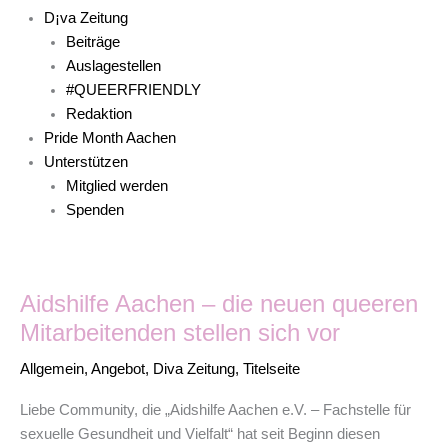
D¡va Zeitung
Beiträge
Auslagestellen
#QUEERFRIENDLY
Redaktion
Pride Month Aachen
Unterstützen
Mitglied werden
Spenden
Aidshilfe
Aidshilfe Aachen – die neuen queeren
Aachen
–
Mitarbeitenden stellen sich vor
die
Allgemein
,
Angebot
,
Diva Zeitung
,
Titelseite
neuen
queeren
Liebe Community, die „Aidshilfe Aachen e.V. – Fachstelle für
Mitarbeitenden
sexuelle Gesundheit und Vielfalt“ hat seit Beginn diesen
stellen