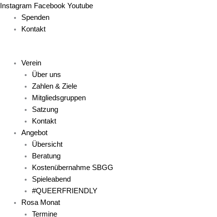
Zum
Main
Main
Main
Main
Main
Instagram
Facebook
Youtube
Inhalt
Menu
Menu
Menu
Menu
Menu
Spenden
springen
Kontakt
Verein
Über uns
Zahlen & Ziele
Mitgliedsgruppen
Satzung
Kontakt
Angebot
Übersicht
Beratung
Kostenübernahme SBGG
Spieleabend
#QUEERFRIENDLY
Rosa Monat
Termine