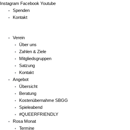
Zum
Main
Main
Main
Main
Main
Instagram
Facebook
Youtube
Inhalt
Menu
Menu
Menu
Menu
Menu
Spenden
springen
Kontakt
Verein
Über uns
Zahlen & Ziele
Mitgliedsgruppen
Satzung
Kontakt
Angebot
Übersicht
Beratung
Kostenübernahme SBGG
Spieleabend
#QUEERFRIENDLY
Rosa Monat
Termine