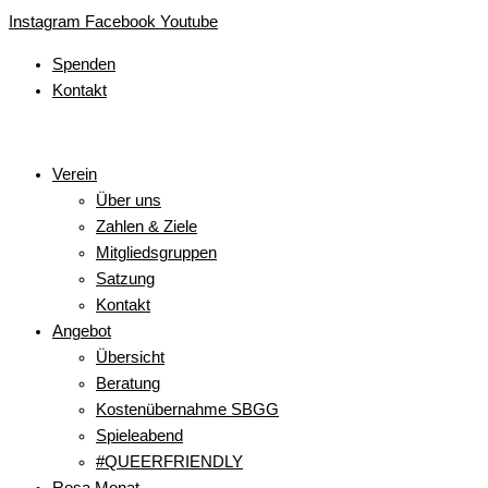
Zum
Main
Main
Main
Main
Main
Instagram
Facebook
Youtube
Inhalt
Menu
Menu
Menu
Menu
Menu
Spenden
springen
Kontakt
Verein
Über uns
Zahlen & Ziele
Mitgliedsgruppen
Satzung
Kontakt
Angebot
Übersicht
Beratung
Kostenübernahme SBGG
Spieleabend
#QUEERFRIENDLY
Rosa Monat