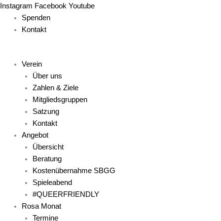
Zum
Main
Main
Main
Main
Main
Instagram
Facebook
Youtube
Inhalt
Menu
Menu
Menu
Menu
Menu
Spenden
springen
Kontakt
Verein
Über uns
Zahlen & Ziele
Mitgliedsgruppen
Satzung
Kontakt
Angebot
Übersicht
Beratung
Kostenübernahme SBGG
Spieleabend
#QUEERFRIENDLY
Rosa Monat
Termine