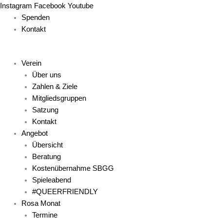
Zum
Main
Main
Main
Main
Main
Instagram
Facebook
Youtube
Inhalt
Menu
Menu
Menu
Menu
Menu
Spenden
springen
Kontakt
Verein
Über uns
Zahlen & Ziele
Mitgliedsgruppen
Satzung
Kontakt
Angebot
Übersicht
Beratung
Kostenübernahme SBGG
Spieleabend
#QUEERFRIENDLY
Rosa Monat
Termine