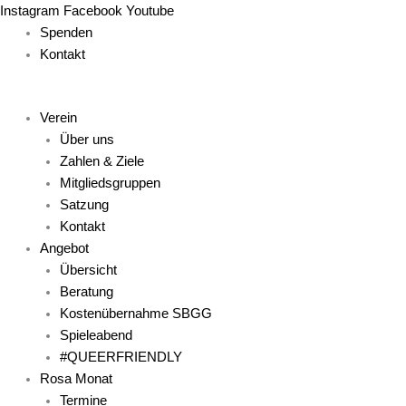
Zum
Main
Main
Main
Main
Main
Instagram
Facebook
Youtube
Inhalt
Menu
Menu
Menu
Menu
Menu
Spenden
springen
Kontakt
Verein
Über uns
Zahlen & Ziele
Mitgliedsgruppen
Satzung
Kontakt
Angebot
Übersicht
Beratung
Kostenübernahme SBGG
Spieleabend
#QUEERFRIENDLY
Rosa Monat
Termine