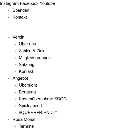
Zum
Main
Main
Main
Main
Main
Instagram
Facebook
Youtube
Inhalt
Menu
Menu
Menu
Menu
Menu
Spenden
springen
Kontakt
Verein
Über uns
Zahlen & Ziele
Mitgliedsgruppen
Satzung
Kontakt
Angebot
Übersicht
Beratung
Kostenübernahme SBGG
Spieleabend
#QUEERFRIENDLY
Rosa Monat
Termine