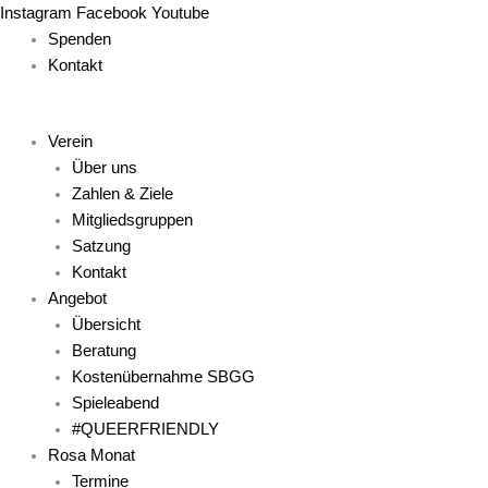
Zum
Main
Main
Main
Main
Main
Instagram
Facebook
Youtube
Inhalt
Menu
Menu
Menu
Menu
Menu
Spenden
springen
Kontakt
Verein
Über uns
Zahlen & Ziele
Mitgliedsgruppen
Satzung
Kontakt
Angebot
Übersicht
Beratung
Kostenübernahme SBGG
Spieleabend
#QUEERFRIENDLY
Rosa Monat
Termine