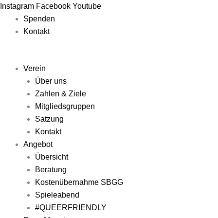
Zum
Main
Main
Main
Main
Main
Instagram
Facebook
Youtube
Inhalt
Menu
Menu
Menu
Menu
Menu
Spenden
springen
Kontakt
Verein
Über uns
Zahlen & Ziele
Mitgliedsgruppen
Satzung
Kontakt
Angebot
Übersicht
Beratung
Kostenübernahme SBGG
Spieleabend
#QUEERFRIENDLY