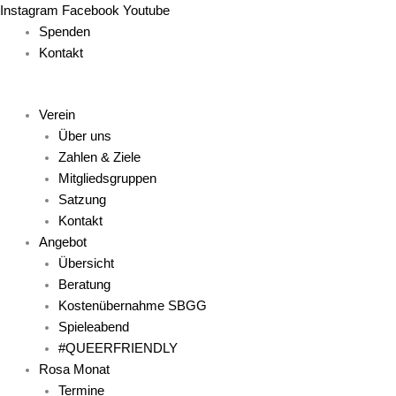
Zum
Main
Main
Main
Main
Main
Instagram
Facebook
Youtube
Inhalt
Menu
Menu
Menu
Menu
Menu
Spenden
springen
Kontakt
Verein
Über uns
Zahlen & Ziele
Mitgliedsgruppen
Satzung
Kontakt
Angebot
Übersicht
Beratung
Kostenübernahme SBGG
Spieleabend
#QUEERFRIENDLY
Rosa Monat
Termine