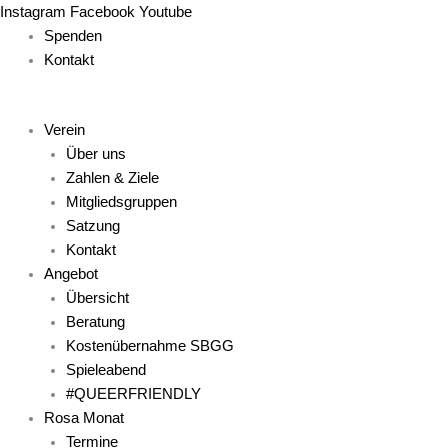
Zum
Main
Main
Main
Main
Main
Instagram
Facebook
Youtube
Inhalt
Menu
Menu
Menu
Menu
Menu
Spenden
springen
Kontakt
Verein
Über uns
Zahlen & Ziele
Mitgliedsgruppen
Satzung
Kontakt
Angebot
Übersicht
Beratung
Kostenübernahme SBGG
Spieleabend
#QUEERFRIENDLY
Rosa Monat
Termine