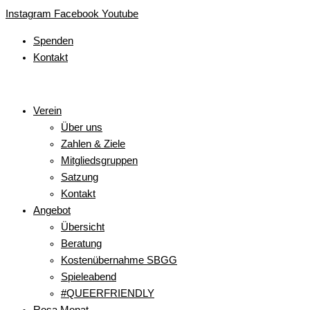
Zum
Main
Main
Main
Main
Main
Instagram
Facebook
Youtube
Inhalt
Menu
Menu
Menu
Menu
Menu
Spenden
springen
Kontakt
Verein
Über uns
Zahlen & Ziele
Mitgliedsgruppen
Satzung
Kontakt
Angebot
Übersicht
Beratung
Kostenübernahme SBGG
Spieleabend
#QUEERFRIENDLY
Rosa Monat