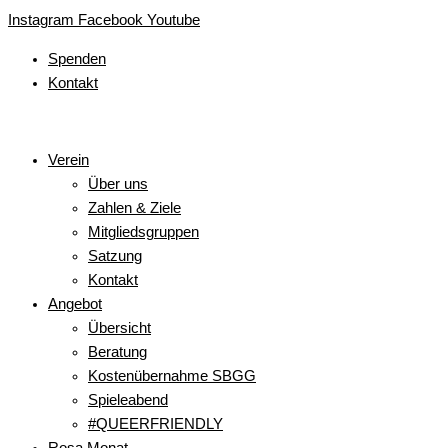
Zum
Main
Main
Main
Main
Main
Instagram
Facebook
Youtube
Inhalt
Menu
Menu
Menu
Menu
Menu
Spenden
springen
Kontakt
Verein
Über uns
Zahlen & Ziele
Mitgliedsgruppen
Satzung
Kontakt
Angebot
Übersicht
Beratung
Kostenübernahme SBGG
Spieleabend
#QUEERFRIENDLY
Rosa Monat