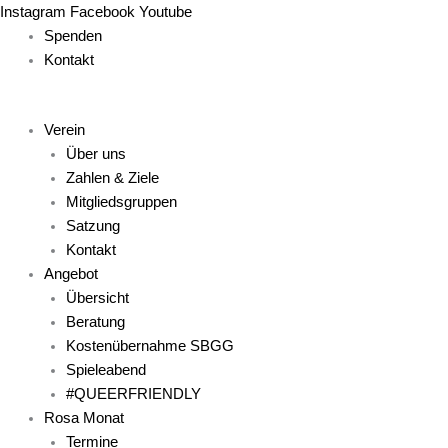
Zum
Main
Main
Main
Main
Main
Instagram
Facebook
Youtube
Inhalt
Menu
Menu
Menu
Menu
Menu
Spenden
springen
Kontakt
Verein
Über uns
Zahlen & Ziele
Mitgliedsgruppen
Satzung
Kontakt
Angebot
Übersicht
Beratung
Kostenübernahme SBGG
Spieleabend
#QUEERFRIENDLY
Rosa Monat
Termine