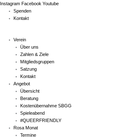
Zum
Main
Main
Main
Main
Main
Instagram
Facebook
Youtube
Inhalt
Menu
Menu
Menu
Menu
Menu
Spenden
springen
Kontakt
Verein
Über uns
Zahlen & Ziele
Mitgliedsgruppen
Satzung
Kontakt
Angebot
Übersicht
Beratung
Kostenübernahme SBGG
Spieleabend
#QUEERFRIENDLY
Rosa Monat
Termine