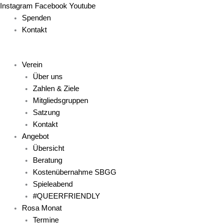
Zum
Main
Main
Main
Main
Main
Instagram
Facebook
Youtube
Inhalt
Menu
Menu
Menu
Menu
Menu
Spenden
springen
Kontakt
Verein
Über uns
Zahlen & Ziele
Mitgliedsgruppen
Satzung
Kontakt
Angebot
Übersicht
Beratung
Kostenübernahme SBGG
Spieleabend
#QUEERFRIENDLY
Rosa Monat
Termine