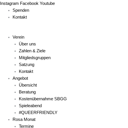
Zum
Main
Main
Main
Main
Main
Instagram
Facebook
Youtube
Inhalt
Menu
Menu
Menu
Menu
Menu
Spenden
springen
Kontakt
Verein
Über uns
Zahlen & Ziele
Mitgliedsgruppen
Satzung
Kontakt
Angebot
Übersicht
Beratung
Kostenübernahme SBGG
Spieleabend
#QUEERFRIENDLY
Rosa Monat
Termine