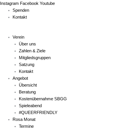
Zum
Main
Main
Main
Main
Main
Instagram
Facebook
Youtube
Inhalt
Menu
Menu
Menu
Menu
Menu
Spenden
springen
Kontakt
Verein
Über uns
Zahlen & Ziele
Mitgliedsgruppen
Satzung
Kontakt
Angebot
Übersicht
Beratung
Kostenübernahme SBGG
Spieleabend
#QUEERFRIENDLY
Rosa Monat
Termine