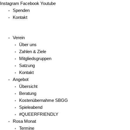
Zum
Main
Main
Main
Main
Main
Instagram
Facebook
Youtube
Inhalt
Menu
Menu
Menu
Menu
Menu
Spenden
springen
Kontakt
Verein
Über uns
Zahlen & Ziele
Mitgliedsgruppen
Satzung
Kontakt
Angebot
Übersicht
Beratung
Kostenübernahme SBGG
Spieleabend
#QUEERFRIENDLY
Rosa Monat
Termine