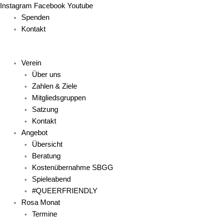
Zum
Main
Main
Main
Main
Main
Instagram
Facebook
Youtube
Inhalt
Menu
Menu
Menu
Menu
Menu
Spenden
springen
Kontakt
Verein
Über uns
Zahlen & Ziele
Mitgliedsgruppen
Satzung
Kontakt
Angebot
Übersicht
Beratung
Kostenübernahme SBGG
Spieleabend
#QUEERFRIENDLY
Rosa Monat
Termine